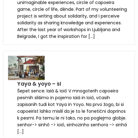
unimaginable experiences, circle of capoeira
game, circle of life, dênde. Part of my volunteering
project is writing about solidarity, and I perceive
solidarity as sharing knowledge and experiences.
After the last year of workshops in Ljubljana and
Belgrade, I got the inspiration for […]
Yaya & yoyo – sI
Šepet sence: Iaiá & Ioiô V mnogoterih capoeira
pesmih slišimo in pojemo Iaiá in Ioiô, včasih
zapisanih tudi kot Yaya in Yoyo. Na prvo žogo, bi si
capoeirist lahko mislil da je to le fonetični doprinos
k pesmi. Pa temu le ni tako, no pa poglejmo globje.
senhor-> sinhô -> ioiô, sinhozinho senhora -> sinhá
[…]