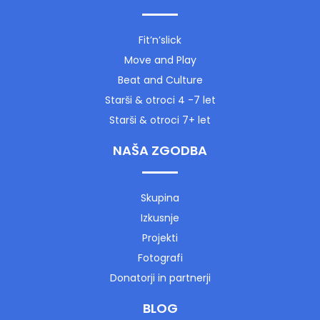
Fit’n’slick
Move and Play
Beat and Culture
Starši & otroci 4 -7 let
Starši & otroci 7+ let
NAŠA ZGODBA
Skupina
Izkusnje
Projekti
Fotografi
Donatorji in partnerji
BLOG