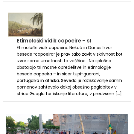
Etimološki vidik capoeire – sI
Etimološki vidik capoeire. Nekoč in Danes Izvor
besede “capoeira” je prav tako zavit v skrivnost kot
izvor same umetnosti te veščine. Na splošno
obstajajo tri možne opredelitve in etimologije
besede capoeira – in sicer tupi-guarani,
portugalka in afriška. Seveda je raziskovanje samih
pomenov zahtevalo dokaj obsežno poglobitev v
strica Googla ter iskanje literature, v predvsem […]