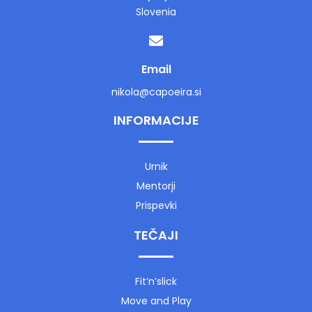
Slovenia
Email
nikola@capoeira.si
INFORMACIJE
Urnik
Mentorji
Prispevki
TEČAJI
Fit’n’slick
Move and Play