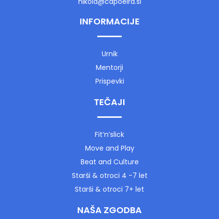
nikola@capoeira.si
INFORMACIJE
Urnik
Mentorji
Prispevki
TEČAJI
Fit’n’slick
Move and Play
Beat and Culture
Starši & otroci 4 -7 let
Starši & otroci 7+ let
NAŠA ZGODBA