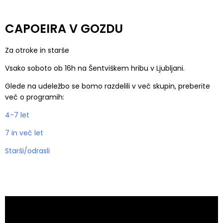
CAPOEIRA V GOZDU
Za otroke in starše
Vsako soboto ob 16h na Šentviškem hribu v Ljubljani.
Glede na udeležbo se bomo razdelili v več skupin, preberite
več o programih:
4-7 let
7 in več let
Starši/odrasli