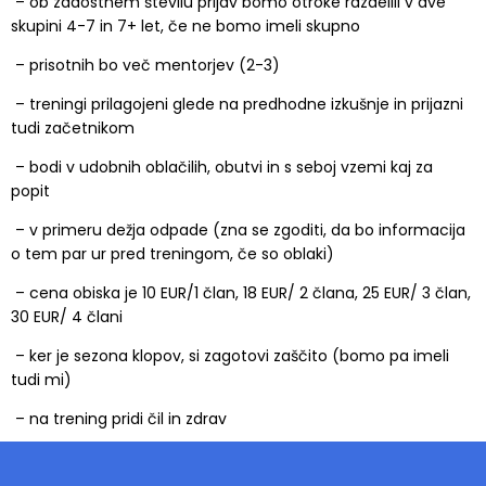
– ob zadostnem številu prijav bomo otroke razdelili v dve
skupini 4-7 in 7+ let, če ne bomo imeli skupno
– prisotnih bo več mentorjev (2-3)
– treningi prilagojeni glede na predhodne izkušnje in prijazni
tudi začetnikom
– bodi v udobnih oblačilih, obutvi in s seboj vzemi kaj za
popit
– v primeru dežja odpade (zna se zgoditi, da bo informacija
o tem par ur pred treningom, če so oblaki)
– cena obiska je 10 EUR/1 član, 18 EUR/ 2 člana, 25 EUR/ 3 član,
30 EUR/ 4 člani
– ker je sezona klopov, si zagotovi zaščito (bomo pa imeli
tudi mi)
– na trening pridi čil in zdrav